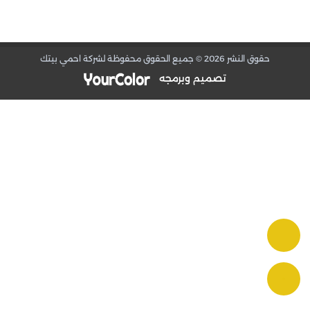
منزل وكل مشكلة فريدة من نوعها، لذلك نقدم حلولاً
مخصصة تلبي احتياجاتكم الخاصة بكل دقة واحترافية.
أما بالنسبة لخدمات العزل، فنحن نعلم جيداً أهميتها في
حقوق النشر 2026 © جميع الحقوق محفوظة لشركة احمي بيتك
حماية منازلكم من الرطوبة والتسربات التي قد تؤدي إلى
مشاكل أكبر مثل تلف البنية التحتية وظهور العفن. لهذا،
تصميم وبرمجه
نقدم حلول عزل مائي وحراري متقدمة، باستخدام مواد عالية
الجودة تضمن الحماية الكاملة لمنزلكم.
في احمي بيتك، نتعهد بتقديم خدمات تليق بثقتكم التي
منحتمونا إياها. من خلال الالتزام بالمواعيد، الشفافية التامة
في التعامل، والسعي الدائم لتجاوز توقعاتكم، نحن هنا
لنضمن لكم الراحة والأمان. اتصلوا بنا اليوم لاكتشاف كيف
يمكننا مساعدتكم في حماية منازلكم وضمان سلامتها
لسنوات عديدة قادمة.