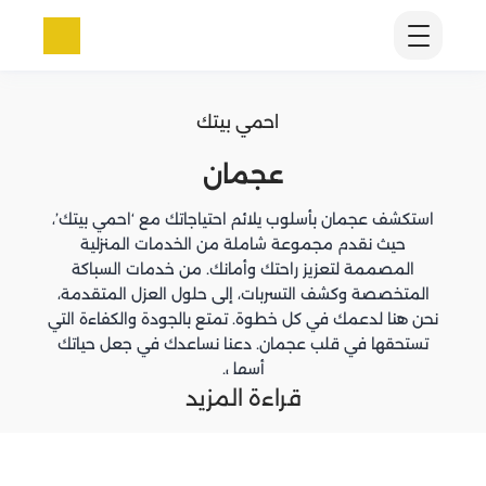
احمي بيتك
عجمان
استكشف عجمان بأسلوب يلائم احتياجاتك مع ‘احمي بيتك’،
حيث نقدم مجموعة شاملة من الخدمات المنزلية
المصممة لتعزيز راحتك وأمانك. من خدمات السباكة
المتخصصة وكشف التسربات، إلى حلول العزل المتقدمة،
نحن هنا لدعمك في كل خطوة. تمتع بالجودة والكفاءة التي
تستحقها في قلب عجمان. دعنا نساعدك في جعل حياتك
أسهل.
قراءة المزيد
خدمات شركتنا في عجمان
مع فريق عمل متخصص ومدرب على أعلى مستوى،
نضمن لكم خدمات سباكة موثوقة تغطي كل شيء من
الإصلاحات البسيطة إلى المشاريع الكبيرة. نحن نفهم أن كل