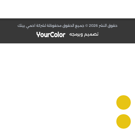
في البدية، نقدم خدمات كشف وفحص التسربات المائية بكل
احترافية، وذلك لضمان راحتك وسلامة منزلك. كما نوفر حلول
العزل الفوم والعزل الحراري والمائي لحماية بيتك من أي
حقوق النشر 2026 © جميع الحقوق محفوظة لشركة احمي بيتك
تقلبات جوية قد تواجهها المنطقة.
علاوة على ذلك، تشمل خدماتنا أيضًا الصيانة الدورية
تصميم وبرمجه
والطارئة لجميع الأعطال المنزلية، مما يمكنك من الاطمئنان
على كفاءة منزلك طوال العام. نضمن لك تلبية احتياجاتك
بسرعة وفعالية، مع التزام كامل بمعايير الأمان والجودة.
في الختام في احمي بيتك، ندرك أن ثقة عملائنا هي أساس
نجاحنا. لذا، نعمل جاهدين لبناء علاقات قوية مع عملائنا من
خلال الشفافية، النزاهة، والتفاني في تقديم أعلى مستويات
الخدمة. سواء كنت تواجه مشكلة تسرب المياه، تحتاج إلى
خدمات سباكة موثوقة، أو تسعى لتحسين عزل منزلك، فإن
احمي بيتك هي شريكك المثالي لضمان راحة بالك وحماية
ممتلكاتك.
فيما يلي قائمة بأهم الأحياء التي تصل إليها
خدماتنا في أبو ظبي:
جزيرة ياس
المرور
البطين
الباهية
الرابية
المدينة