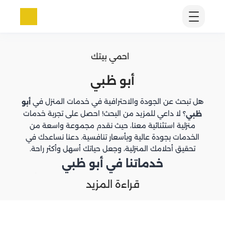
احمي بيتك
أبو ظبي
هل تبحث عن الجودة والاحترافية في خدمات المنزل في
أبو
؟ لا داعي للمزيد من البحث! احصل على تجربة خدمات
ظبي
منزلية استثنائية معنا، حيث نقدم مجموعة واسعة من
الخدمات بجودة عالية وبأسعار تنافسية. دعنا نساعدك في
تحقيق أحلامك المنزلية، وجعل حياتك أسهل وأكثر راحة.
خدماتنا في أبو ظبي
نحن في شركة “احمي بيتك” نفخر بتقديم خدماتنا في أبو
قراءة المزيد
ظبي، حيث نغطي جميع الاحتياجات المنزلية بدءًا من السباكة
وصولاً إلى خدمات العزل المتنوعة. من خلال خبرتنا التي تزيد
عن 15 عامًا، نعمل دائمًا على تقديم أعلى مستويات الجودة
والدقة في جميع خدماتنا.